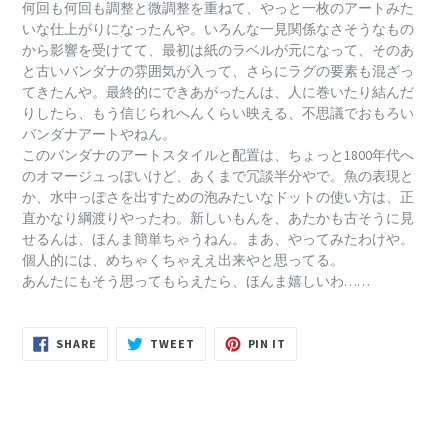
何回も何回も調整と微調整を重ねて、やっと一枚のアートみた
いな仕上がりになったんや。
いろんな一見関係なさそうなもの
から影響を受けてて、最初は紙のラベルが元になって、そのあ
と古いバンダナの雰囲気が入って、さらにラグの要素も混ざっ
てきたんや。
最終的にできあがったんは、人に巻いたり結んだ
りしたら、もう信じられへんくらい映える、不思議でおもろい
バンダナアートやねん。
このバンダナのアートスタイルと配置は、ちょっと1800年代へ
のオマージュっぽいけど、あくまで冗談半分やで。
魚の表現と
か、水中っぽさを出すための泡みたいなドットの使い方は、正
直かなり綱渡りやったわ。
新しいもんを、あたかも古そうに見
せるんは、ほんま簡単ちゃうねん。
まあ、やってみたわけや。
個人的には、めちゃくちゃええ出来やと思ってる。
あんたにもそう思ってもらえたら、ほんま嬉しいわ……
SHARE
TWEET
PIN
SHARE
TWEET
PIN IT
ON
ON
ON
FACEBOOK
TWITTER
PINTEREST