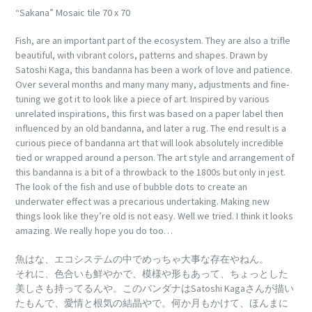
“Sakana” Mosaic tile 70 x 70
Fish, are an important part of the ecosystem. They are also a trifle
beautiful, with vibrant colors, patterns and shapes. Drawn by
Satoshi Kaga, this bandanna has been a work of love and patience.
Over several months and many many many, adjustments and fine-
tuning we got it to look like a piece of art. Inspired by various
unrelated inspirations, this first was based on a paper label then
influenced by an old bandanna, and later a rug. The end result is a
curious piece of bandanna art that will look absolutely incredible
tied or wrapped around a person. The art style and arrangement of
this bandanna is a bit of a throwback to the 1800s but only in jest.
The look of the fish and use of bubble dots to create an
underwater effect was a precarious undertaking. Making new
things look like they’re old is not easy. Well we tried. I think it looks
amazing. We really hope you do too…
魚はな、エコシステムの中でめっちゃ大事な存在やねん。
それに、色合いも鮮やかで、模様や形もあって、ちょっとした
美しさも持ってるんや。
このバンダナはSatoshi Kagaさんが描い
たもんで、愛情と根気の結晶やで。
何か月もかけて、ほんまに