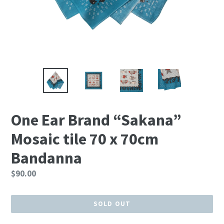
One Ear Brand “Sakana”
Mosaic tile 70 x 70cm
Bandanna
Regular
$90.00
price
SOLD OUT